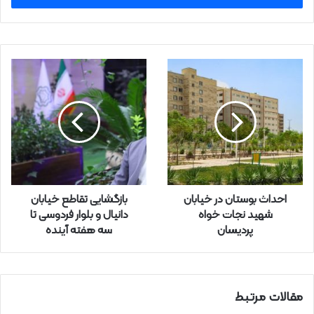
ا
ی
م
ی
ل
خ
و
د
ر
ا
و
ا
ر
احداث بوستان در خیابان
بازگشایی تقاطع خیابان
د
شهید نجات خواه
دانیال و بلوار فردوسی تا
ک
پردیسان
سه هفته آینده
ن
ی
د
مقالات مرتبط