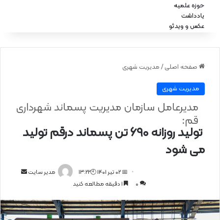
حوزه علمیه
یادداشت
عکس و ویدئو
صفحه اصلی
/
مدیریت شهری
مدیریت شهری
مدیرعامل سازمان مدیریت پسماند شهرداری
قم:
تولید روزانه ۶۹۰ تن پسماند درقم تولید
می شود
📅 02 تیر 1401 🕙13:22
ا
مدیر سایت
0
1 دقیقه مطالعه کنید
ر
س
ا
ل