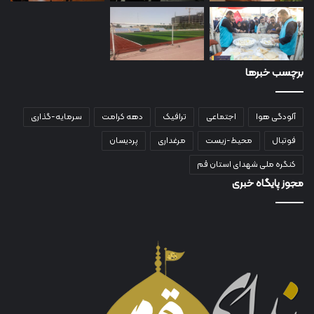
برچسب خبرها
آلودگی هوا
اجتماعی
ترافیک
دهه کرامت
سرمایه-گذاری
فوتبال
محیط-زیست
مرغداری
پردیسان
کنگره ملی شهدای استان قم
مجوز پایگاه خبری