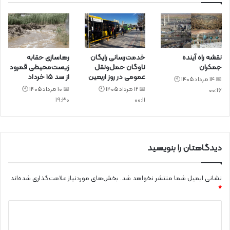
نقشه راه آینده
خدمت‌رسانی رایگان
رهاسازی حقابه
جمکران
ناوگان حمل‌ونقل
زیست‌محیطی قمرود
عمومی در روز اربعین
از سد ۱۵ خرداد
📅 14 مرداد 1405 🕙
📅 12 مرداد 1405 🕙
📅 10 مرداد 1405 🕙
00:16
19:30
00:11
دیدگاهتان را بنویسید
نشانی ایمیل شما منتشر نخواهد شد.
بخش‌های موردنیاز علامت‌گذاری شده‌اند
*
د
ی