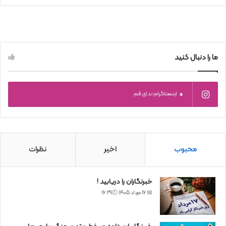
ما را دنبال کنید
0
اینستاگرام ندای قم
محبوب
اخیر
نظرات
خبرنگاران را دریابید !
📅 16 مرداد 1405 🕙16:29