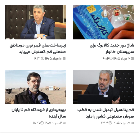
شارژ دور جدید کالابرگ برای
زیرساخت‌های فیبر نوری درمناطق
سرپرستان خانوار
صنعتی قم گسترش می‌یابد
📅 16 مرداد 1405 🕙14:04
📅 10 مرداد 1405 🕙19:32
قم پتانسیل تبدیل شدن به قطب
بهره‌برداری از فرودگاه قم تا پایان
هوش مصنوعی کشور را دارد
سال آینده
📅 06 مرداد 1405 🕙23:31
📅 02 مرداد 1405 🕙18:47