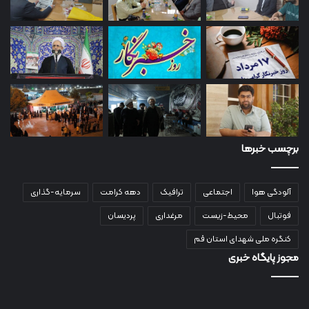
برچسب خبرها
آلودگی هوا
اجتماعی
ترافیک
دهه کرامت
سرمایه-گذاری
فوتبال
محیط-زیست
مرغداری
پردیسان
کنگره ملی شهدای استان قم
مجوز پایگاه خبری