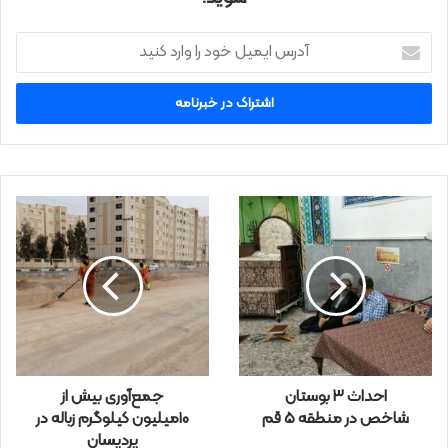
آ
د
ر
س
ا
ی
م
ی
ل
خ
و
د
ر
ا
و
ا
ر
احداث ۳ بوستان
جمع‌آوری بیش از
د
شاخص در منطقه ۵ قم
۱۰میلیون کیلوگرم زباله در
ک
پردیسان
ن