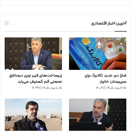
آخرین اخبار اقتصادی
شارژ دور جدید کالابرگ برای
زیرساخت‌های فیبر نوری درمناطق
سرپرستان خانوار
صنعتی قم گسترش می‌یابد
📅 16 مرداد 1405 🕙14:04
📅 10 مرداد 1405 🕙19:32