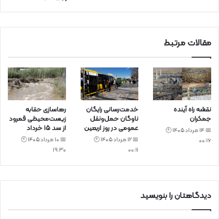
ی
د
مقالات مرتبط
نقشه راه آینده
خدمت‌رسانی رایگان
رهاسازی حقابه
جمکران
ناوگان حمل‌ونقل
زیست‌محیطی قمرود
عمومی در روز اربعین
از سد ۱۵ خرداد
📅 14 مرداد 1405 🕙
📅 12 مرداد 1405 🕙
📅 10 مرداد 1405 🕙
00:16
19:30
00:11
دیدگاهتان را بنویسید