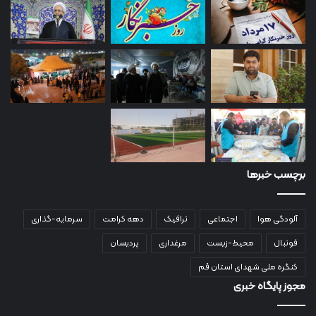
برچسب خبرها
آلودگی هوا
اجتماعی
ترافیک
دهه کرامت
سرمایه-گذاری
فوتبال
محیط-زیست
مرغداری
پردیسان
کنگره ملی شهدای استان قم
مجوز پایگاه خبری