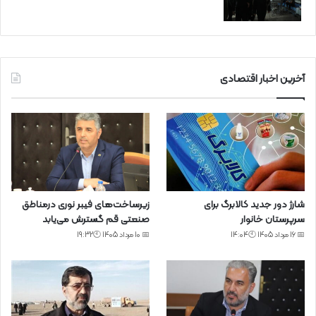
آخرین اخبار اقتصادی
شارژ دور جدید کالابرگ برای
زیرساخت‌های فیبر نوری درمناطق
سرپرستان خانوار
صنعتی قم گسترش می‌یابد
📅 16 مرداد 1405 🕙14:04
📅 10 مرداد 1405 🕙19:32