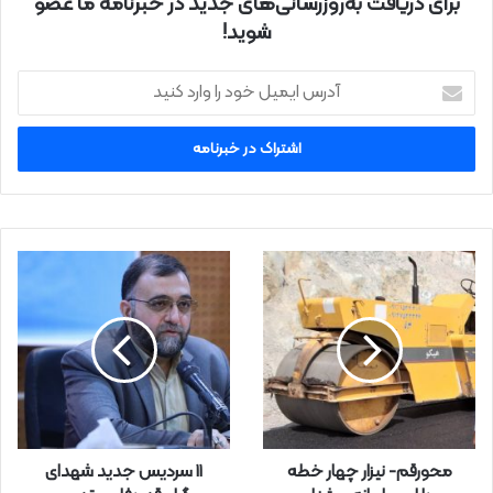
برای دریافت به‌روزرسانی‌های جدید در خبرنامه ما عضو
شوید!
آ
د
ر
س
ا
ی
م
ی
ل
خ
و
د
ر
ا
و
ا
ر
محورقم- نیزار چهار خطه
11 سردیس جدید شهدای
د