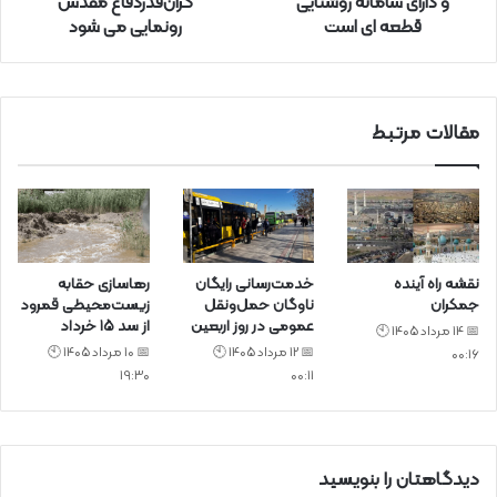
و دارای سامانه روشنایی
گران‌قدردفاع مقدس
ک
قطعه ای است
رونمایی می شود
ن
ی
د
مقالات مرتبط
نقشه راه آینده
خدمت‌رسانی رایگان
رهاسازی حقابه
جمکران
ناوگان حمل‌ونقل
زیست‌محیطی قمرود
عمومی در روز اربعین
از سد ۱۵ خرداد
📅 14 مرداد 1405 🕙
📅 12 مرداد 1405 🕙
📅 10 مرداد 1405 🕙
00:16
19:30
00:11
دیدگاهتان را بنویسید