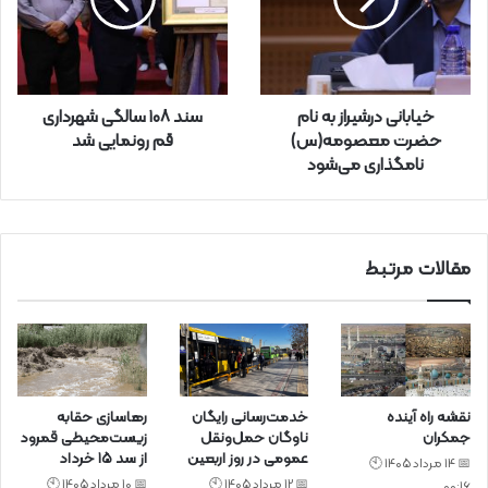
ر
ا
و
ا
ر
خیابانی درشیراز به نام
سند ۱۰۸ سالگی شهرداری
د
حضرت معصومه(س)
قم رونمایی شد
ک
نامگذاری می‌شود
ن
ی
د
مقالات مرتبط
نقشه راه آینده
خدمت‌رسانی رایگان
رهاسازی حقابه
جمکران
ناوگان حمل‌ونقل
زیست‌محیطی قمرود
عمومی در روز اربعین
از سد ۱۵ خرداد
📅 14 مرداد 1405 🕙
📅 12 مرداد 1405 🕙
📅 10 مرداد 1405 🕙
00:16