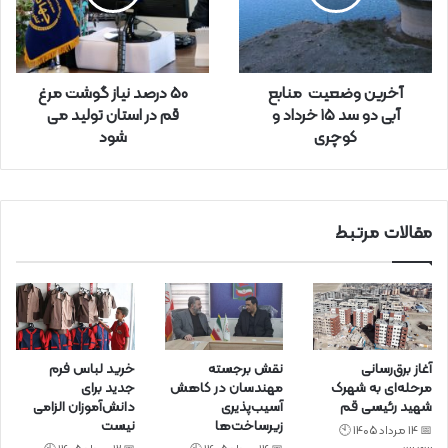
ا
و
ا
ر
آخرین وضعیت منابع
50 درصد نیاز گوشت مرغ
د
آبی دو سد ۱۵ خرداد و
قم در استان تولید می
ک
کوچری
شود
ن
ی
د
مقالات مرتبط
آغاز برق‌رسانی
نقش برجسته
خرید لباس فرم
مرحله‌ای به شهرک
مهندسان در کاهش
جدید برای
شهید رئیسی قم
آسیب‌پذیری
دانش‌آموزان الزامی
زیرساخت‌ها
نیست
📅 14 مرداد 1405 🕙