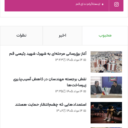
0
اینستاگرام ندای قم
محبوب
اخیر
نظرات
آغاز برق‌رسانی مرحله‌ای به شهرک شهید رئیسی قم
📅 14 مرداد 1405 🕙13:43
نقش برجسته مهندسان در کاهش آسیب‌پذیری
زیرساخت‌ها
📅 14 مرداد 1405 🕙13:35
استعدادهایی که چشم‌انتظار حمایت هستند
📅 14 مرداد 1405 🕙13:02