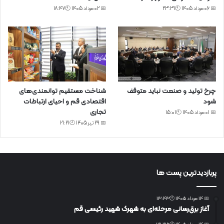
📅 06 مرداد 1405 🕙23:31
📅 02 مرداد 1405 🕙18:47
چرخ تولید و صنعت نباید متوقف
شناخت مستقیم توانمندی‌های
شود
اقتصادی قم و احیای ارتباطات
تجاری
📅 01 مرداد 1405 🕙15:01
📅 29 تیر 1405 🕙21:21
پربازدیدترین پست ها
📅 14 مرداد 1405 🕙13:43
آغاز برق‌رسانی مرحله‌ای به شهرک شهید رئیسی قم