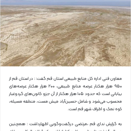
ا
ی
م
ی
ل
معاون فنی اداره کل منابع طبیعی استان قم گفت: : در استان قم از
۹۵۰ هزار هکتار عرصه منابع طبیعی، ۲۰۰ هزار هکتار عرصه‌های
بیابانی است که حدود ۱۰۵ هزار هکتار از آن جزو کانون‌های گردوغبار
محسوب می‌شود و شامل حسین‌آباد میش مست،‌ منطقه مسیله،
کوه نمک و اطراف شهر قم است.
به گزارش ندای قم ،مرتضی درگفت‌وگویی اظهارداشت : همچنین