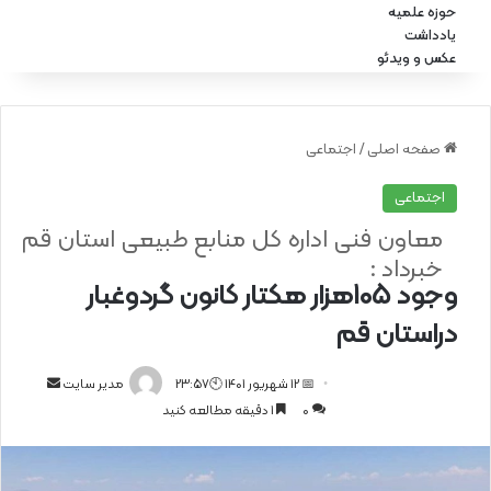
حوزه علمیه
یادداشت
عکس و ویدئو
صفحه اصلی
/
اجتماعی
اجتماعی
معاون فنی اداره کل منابع طبیعی استان قم
خبرداد :
وجود 105هزار هکتار کانون گردوغبار
دراستان قم
📅 12 شهریور 1401 🕙23:57
ا
مدیر سایت
0
1 دقیقه مطالعه کنید
ر
س
ا
ل