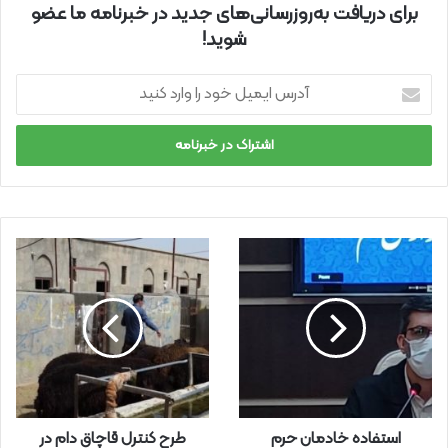
برای دریافت به‌روزرسانی‌های جدید در خبرنامه ما عضو
شوید!
آ
د
ر
س
ا
ی
م
ی
ل
خ
و
د
ر
ا
و
ا
ر
استفاده خادمان حرم
طرح کنترل قاچاق دام در
د