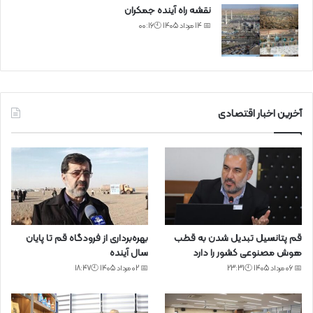
نقشه راه آینده جمکران
📅 14 مرداد 1405 🕙00:16
آخرین اخبار اقتصادی
قم پتانسیل تبدیل شدن به قطب
بهره‌برداری از فرودگاه قم تا پایان
هوش مصنوعی کشور را دارد
سال آینده
📅 06 مرداد 1405 🕙23:31
📅 02 مرداد 1405 🕙18:47