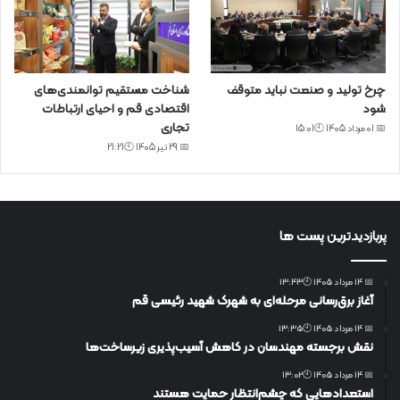
چرخ تولید و صنعت نباید متوقف
شناخت مستقیم توانمندی‌های
شود
اقتصادی قم و احیای ارتباطات
تجاری
📅 01 مرداد 1405 🕙15:01
📅 29 تیر 1405 🕙21:21
پربازدیدترین پست ها
📅 14 مرداد 1405 🕙13:43
آغاز برق‌رسانی مرحله‌ای به شهرک شهید رئیسی قم
📅 14 مرداد 1405 🕙13:35
نقش برجسته مهندسان در کاهش آسیب‌پذیری زیرساخت‌ها
📅 14 مرداد 1405 🕙13:02
استعدادهایی که چشم‌انتظار حمایت هستند