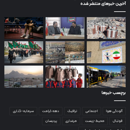
آخرین خبرهای منتشر شده
برچسب خبرها
آلودگی هوا
اجتماعی
ترافیک
دهه کرامت
سرمایه-گذاری
فوتبال
محیط-زیست
مرغداری
پردیسان