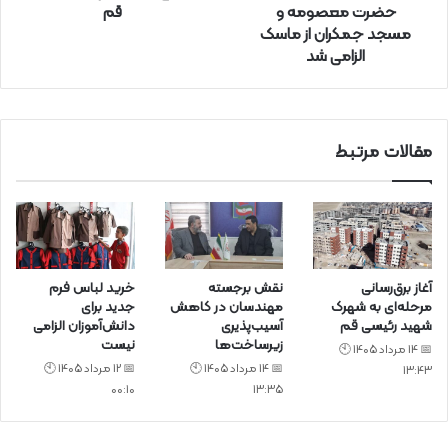
حضرت معصومه و
قم
ک
مسجد جمکران از ماسک
ن
الزامی شد
ی
د
مقالات مرتبط
آغاز برق‌رسانی
نقش برجسته
خرید لباس فرم
مرحله‌ای به شهرک
مهندسان در کاهش
جدید برای
شهید رئیسی قم
آسیب‌پذیری
دانش‌آموزان الزامی
زیرساخت‌ها
نیست
📅 14 مرداد 1405 🕙
📅 14 مرداد 1405 🕙
📅 12 مرداد 1405 🕙
13:43
00:10
13:35