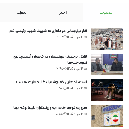
محبوب
اخیر
نظرات
آغاز برق‌رسانی مرحله‌ای به شهرک شهید رئیسی قم
📅 14 مرداد 1405 🕙13:43
نقش برجسته مهندسان در کاهش آسیب‌پذیری
زیرساخت‌ها
📅 14 مرداد 1405 🕙13:35
استعدادهایی که چشم‌انتظار حمایت هستند
📅 14 مرداد 1405 🕙13:02
ضرورت توجه خاص به ورزشکاران نابینا وکم بینا
📅 14 مرداد 1405 🕙00:55