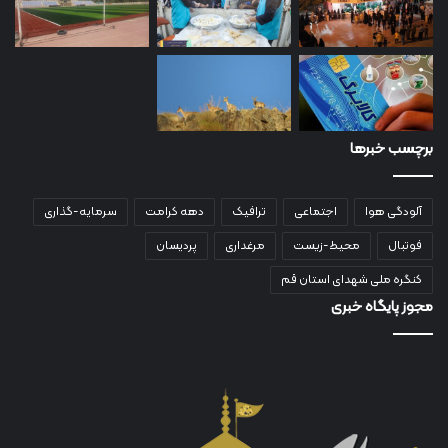
برچسب خبرها
آلودگی هوا
اجتماعی
ترافیک
دهه کرامت
سرمایه-گذاری
فوتبال
محیط-زیست
مرغداری
پردیسان
کنگره ملی شهدای استان قم
مجوز پایگاه خبری