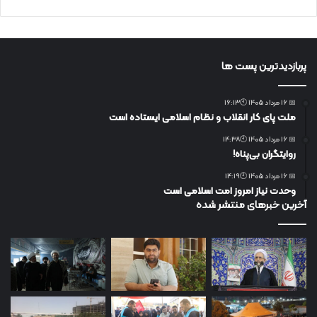
پربازدیدترین پست ها
📅 16 مرداد 1405 🕙16:13
ملت پای کار انقلاب و نظام اسلامی ایستاده است
📅 16 مرداد 1405 🕙14:38
روایتگران بی‌پناه!
📅 16 مرداد 1405 🕙14:19
وحدت نیاز امروز امت اسلامی است
آخرین خبرهای منتشر شده