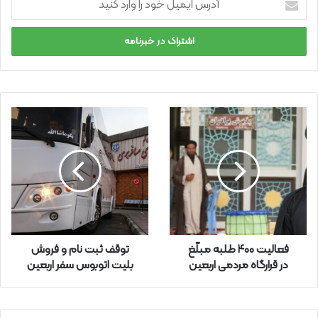
د
ر
س
ا
ی
م
ی
ل
خ
و
د
ر
ا
و
ا
ر
فعالیت ۴۰۰ طلبه مبلّغ
توقف ثبت نام و فروش
د
در قرارگاه مردمی اربعین
بلیت اتوبوس سفر‌ اربعین
ک
ن
ی
د