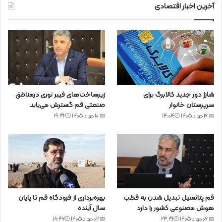
آخرین اخبار اقتصادی
شارژ دور جدید کالابرگ برای
زیرساخت‌های فیبر نوری درمناطق
سرپرستان خانوار
صنعتی قم گسترش می‌یابد
📅 16 مرداد 1405 🕙14:04
📅 10 مرداد 1405 🕙19:32
قم پتانسیل تبدیل شدن به قطب
بهره‌برداری از فرودگاه قم تا پایان
هوش مصنوعی کشور را دارد
سال آینده
📅 06 مرداد 1405 🕙23:31
📅 02 مرداد 1405 🕙18:47