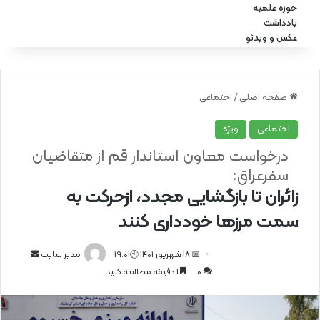
حوزه علمیه
یادداشت
عکس و ویدئو
صفحه اصلی
/
اجتماعی
اجتماعی
ویژه
درخواست معاون استاندار قم از متقاضیان
سفرعراق:
زائران تا بازگشایی‌ مجدد، ازحرکت به
سمت مرزها خودداری کنند
📅 18 شهریور 1401 🕙19:01
ا
مدیر سایت
0
1 دقیقه مطالعه کنید
ر
س
ا