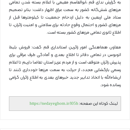
به گزارش ندای قم ،ابوالقاسم مقیمی با اعلام بسته شدن تمامی
مرزهای شش‌گانه کشور به سمت عراق اظهار داشت: بنابر تصمیم
ستاد ملی اربعین به دلیل ازدحام جمعیت تا کیلومترها قبل از
مرزهای کشور و احتمال وقوع حادثه برای سلامتی و امنیت زائران، تا
اطلاع ثانوی تمامی مرزهای کشور بسته است.
معاون هماهنگی امور زائرین استانداری قم گفت: فروش بلیط
اتوبوس در تمامی دفاتر تا اطلاع بعدی و آمادگی طرف عراقی برای
پذیرش زائران متوقف است و از مردم عزیز استان تقاضا داریم تا اعلام
رسمی بازگشایی‌ مجدد، از حرکت به سمت مرزها خودداری کنند تا
ان‌شاءالله با اتخاذ تدابیر جدید خبرهای بعدی به اطلاع زائران گرامی
رسانده شود.
لینک کوتاه این صفحه:
https://nedayeghom.ir/l05h