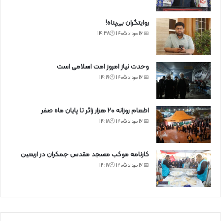
روایتگران بی‌پناه!
📅 16 مرداد 1405 🕙14:38
وحدت نیاز امروز امت اسلامی است
📅 16 مرداد 1405 🕙14:19
اطعام روزانه ۲۰ هزار زائر تا پایان ماه صفر
📅 16 مرداد 1405 🕙14:18
کارنامه موکب مسجد مقدس جمکران در اربعین
📅 16 مرداد 1405 🕙14:17