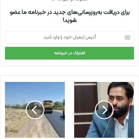
برای دریافت به‌روزرسانی‌های جدید در خبرنامه ما عضو
شوید!
آ
د
ر
س
ا
ی
م
ی
ل
خ
و
د
ر
ا
و
ا
ر