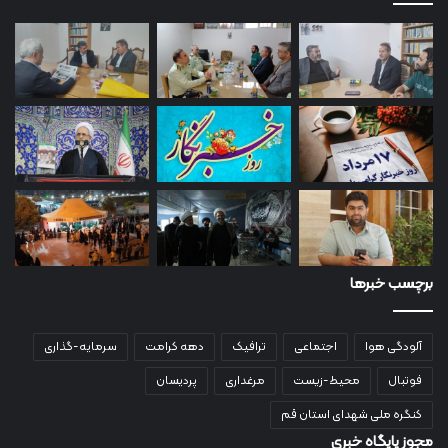
برچسب خبرها
آلودگی هوا
اجتماعی
ترافیک
دهه کرامت
سرمایه-گذاری
فوتبال
محیط-زیست
مرغداری
پردیسان
کنگره ملی شهدای استان قم
مجوز پایگاه خبری