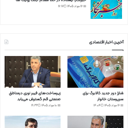
خبرنگار، ایستاده در خط مقدم جنگ روایت ها
📅 16 مرداد 1405 🕙16:17
آخرین اخبار اقتصادی
شارژ دور جدید کالابرگ برای
زیرساخت‌های فیبر نوری درمناطق
سرپرستان خانوار
صنعتی قم گسترش می‌یابد
📅 16 مرداد 1405 🕙14:04
📅 10 مرداد 1405 🕙19:32