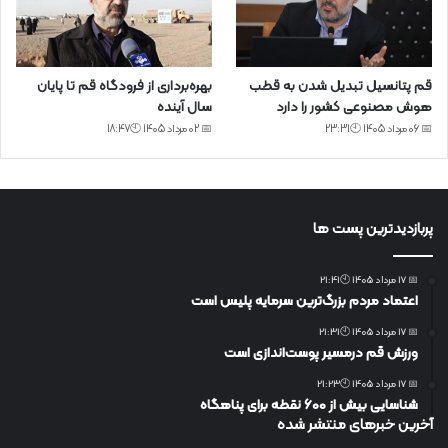
قم پتانسیل تبدیل شدن به قطب
بهره‌برداری از فرودگاه قم تا پایان
هوش مصنوعی کشور را دارد
سال آینده
📅 06 مرداد 1405 🕙23:31
📅 02 مرداد 1405 🕙18:47
پربازدیدترین پست ها
📅 17 مرداد 1405 🕙21:41
اعتماد مردم بزرگ‌ترین سرمایه پلیس است
📅 17 مرداد 1405 🕙21:31
ورزش قم درمسیر پوست‌اندازی است
📅 17 مرداد 1405 🕙21:23
شناسایی بیش از ۶۰۰ نقطه برای پناهگاه
آخرین خبرهای منتشر شده