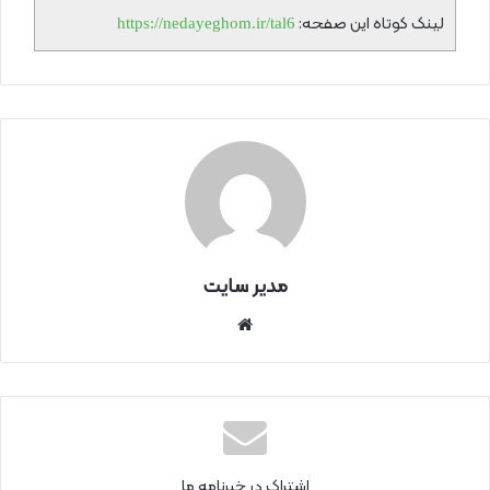
لینک کوتاه این صفحه:
https://nedayeghom.ir/tal6
مدیر سایت
سای
ت
اینتر
نتی
اشتراک در خبرنامه ما