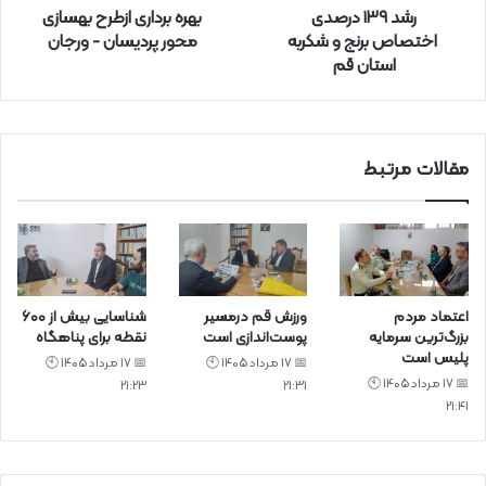
رشد ۱۳۹ درصدی
بهره برداری ازطرح بهسازی
د
اختصاص برنج و شکربه
محور پردیسان - ورجان
ک
استان قم
ن
ی
د
مقالات مرتبط
اعتماد مردم
ورزش قم درمسیر
شناسایی بیش از ۶۰۰
بزرگ‌ترین سرمایه
پوست‌اندازی است
نقطه برای پناهگاه
پلیس است
📅 17 مرداد 1405 🕙
📅 17 مرداد 1405 🕙
📅 17 مرداد 1405 🕙
21:23
21:31
21:41