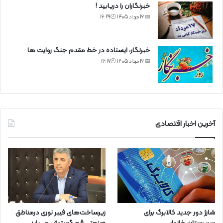
خبرنگاران را دریابید !
📅 16 مرداد 1405 🕙16:29
خبرنگار، ایستاده در خط مقدم جنگ روایت ها
📅 16 مرداد 1405 🕙16:17
آخرین اخبار اقتصادی
شارژ دور جدید کالابرگ برای
زیرساخت‌های فیبر نوری درمناطق