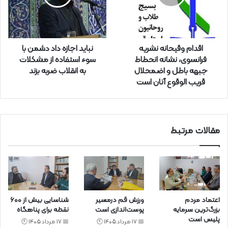
ا
و
ا
ر
اقدام وقیحانه نشریه
نباید اجازه داد دشمن با
د
فرانسوی، نشانه انحطاط
سوء استفاده از مشکلات
ک
جبهه باطل و اضمحلال
به انقلاب ضربه بزند
ن
قریب الوقوع آنان است
ی
د
مقالات مرتبط
اعتماد مردم
ورزش قم درمسیر
شناسایی بیش از ۶۰۰
بزرگ‌ترین سرمایه
پوست‌اندازی است
نقطه برای پناهگاه
پلیس است
📅 17 مرداد 1405 🕙
📅 17 مرداد 1405 🕙