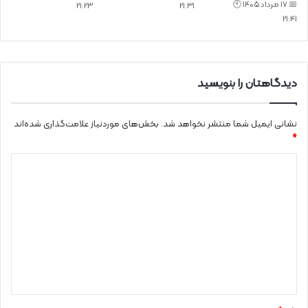
📅 17 مرداد 1405 🕙
21:23
21:31
21:41
دیدگاهتان را بنویسید
نشانی ایمیل شما منتشر نخواهد شد.
بخش‌های موردنیاز علامت‌گذاری شده‌اند
*
د
ی
د
گ
ا
ه
*