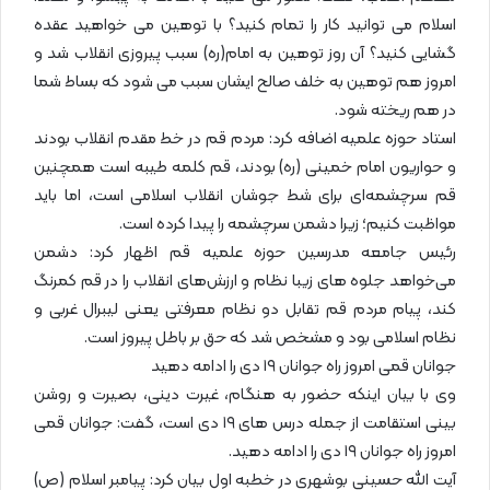
اسلام می توانید کار را تمام کنید؟ با توهین می خواهید عقده
گشایی کنید؟ آن روز توهین به امام(ره) سبب پیروزی انقلاب شد و
امروز هم توهین به خلف صالح ایشان سبب می شود که بساط شما
در هم ریخته شود.
استاد حوزه علمیه اضافه کرد: مردم قم در خط مقدم انقلاب بودند
و حواریون امام خمینی (ره) بودند، قم کلمه طیبه است همچنین
قم سرچشمه‌ای برای شط جوشان انقلاب اسلامی است، اما باید
مواظبت کنیم؛ زیرا دشمن سرچشمه را پیدا کرده است.
رئیس جامعه مدرسین حوزه علمیه قم اظهار کرد: دشمن
می‌خواهد جلوه های زیبا نظام و ارزش‌های انقلاب را در قم کمرنگ
کند، پیام مردم قم تقابل دو نظام معرفتی یعنی لیبرال غربی و
نظام اسلامی بود و مشخص شد که حق بر باطل پیروز است.
جوانان قمی امروز راه جوانان ۱۹ دی را ادامه دهید
وی با بیان اینکه حضور به هنگام، غیرت دینی، بصیرت و روشن
بینی استقامت از جمله درس های ۱۹ دی است، گفت: جوانان قمی
امروز راه جوانان ۱۹ دی را ادامه دهید.
آیت الله حسینی بوشهری در خطبه اول بیان کرد: پیامبر اسلام (ص)