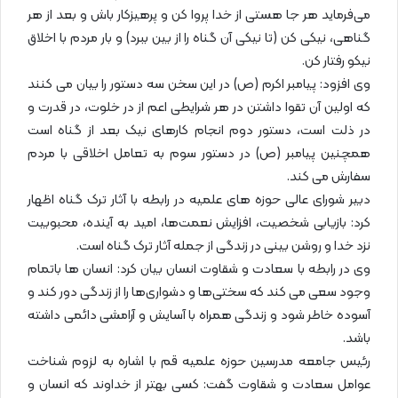
می‌فرماید هر جا هستی از خدا پروا کن و پرهیزکار باش و بعد از هر
گناهی، نیکی کن (تا نیکی آن گناه را از بین ببرد) و بار مردم با اخلاق
نیکو رفتار کن.
وی افزود: پیامبر اکرم (ص) در این سخن سه دستور را بیان می کنند
که اولین آن تقوا داشتن در هر شرایطی اعم از در خلوت، در قدرت و
در ذلت است، دستور دوم انجام کارهای نیک بعد از گناه است
همچنین پیامبر (ص) در دستور سوم به تعامل اخلاقی با مردم
سفارش می کند.
دبیر شورای عالی حوزه های علمیه در رابطه با آثار ترک گناه اظهار
کرد: بازیابی شخصیت، افزایش نعمت‌ها، امید به آینده، محبوبیت
نزد خدا و روشن بینی در زندگی از جمله آثار ترک گناه است.
وی در رابطه با سعادت و شقاوت انسان بیان کرد: انسان ها باتمام
وجود سعی می کند که سختی‌ها و دشواری‌ها را از زندگی دور کند و
آسوده خاطر شود و زندگی همراه با آسایش و آرامشی دائمی داشته
باشد.
رئیس جامعه مدرسین حوزه علمیه قم با اشاره به لزوم شناخت
عوامل سعادت و شقاوت گفت: کسی بهتر از خداوند که انسان و