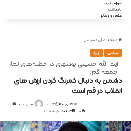
حوزه علمیه
یادداشت
عکس و ویدئو
صفحه اصلی
/
سیاسی
سیاسی
ویژه
آیت الله حسینی بوشهری در خطبه‌های نماز
جمعه قم:
دشمن به دنبال کمرنگ کردن ارزش های
انقلاب در قم است
📅 17 دی 1401 🕙09:26
ا
مدیر سایت
0
3 دقیقه خوانده شد
ر
س
ا