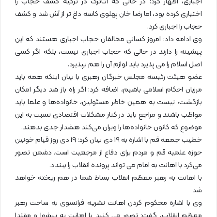
اجباری، اظهار کرد: در حالی که آتاترک در ترکیه کشف حجاب را
اختیاری کرده بود، اما رضا خان پهلوی کاسه داغ‌ تر از آش شد و کشف
حجاب را اجباری کرد.
وی ادامه داد: امروز کسانی مخالفان حجاب اجباری هستند که این
پیشینه را دارند در حالی که حجاب اجباری نیست، بلکه اگر کسی
اصل اسلام را می پذیرد باید لوازم آن را هم بپذیرد.
عضو هیئت رئیسه مجلس خبرگان رهبری با بیان اینکه همه باید
مرزبان احکام اسلامی باشیم، اضافه کرد: اگر راه باز شد دیگر امکان
بازگشت، نیست به همین خاطر مسئولین، خانواده‌ها و علما باید
مواظب باشند و مراجع باید در کنار مشکلات اقتصادی نسبت به این
موضوع که کانون خانواده‌ها را ویران می‌کند هشدار جدی بدهند.
خطیب جمعه قم با اشاره به ۱۹ دی بیان کرد: ۱۹ دی روز قیام خونین
حوزه علمیه قم و مردم برای دفاع از مرجعیت است. دشمن تصور
می‌کرد با اهانت به امام می تواند پرونده انقلاب را ببندد.
با اهانت به رهبر معظم انقلاب بساط شما در هم ریخته خواهد
شد
وی با اشاره محکوم کردن اهانت نشریه فرانسوی به ساحت رهبر
معظم انقلاب، گفت: تصور می کنید با اهانت به پیشوا و مقتدا