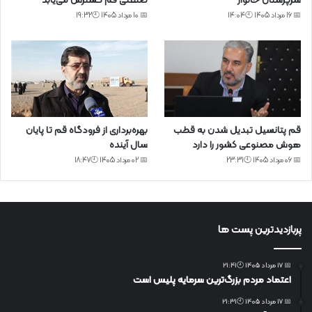
سرپرستان خانوار
صنعتی قم گسترش می‌یابد
📅 16 مرداد 1405 🕙14:04
📅 10 مرداد 1405 🕙19:32
قم پتانسیل تبدیل شدن به قطب
بهره‌برداری از فرودگاه قم تا پایان
هوش مصنوعی کشور را دارد
سال آینده
📅 06 مرداد 1405 🕙23:31
📅 02 مرداد 1405 🕙18:47
پربازدیدترین پست ها
📅 17 مرداد 1405 🕙21:41
اعتماد مردم بزرگ‌ترین سرمایه پلیس است
📅 17 مرداد 1405 🕙21:31