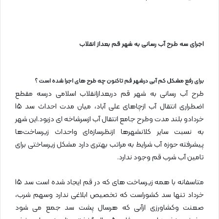
اجرای سه طرح آب رسانی به شهر قم بعداز انقلاب
برای رفع مشکل کم آبی درشهر قم تاکنون چه طرح های اجرا شده است ؟
طرح آب رسانی به شهر قم دربعدازانقلاب اسلامی درسه مقطع
اضطراری انتقال آب ازچاهای علی آباد، میان مدت احداث سد 15
خردادو بلند مدت وطرح جامع انتقال آب ازسرشاخه ای دزبود.این شهر
به نسبت سایر کلانشهرها ازنظرسازه‌ای واحداث زیرساخت‌ها
پیشرفته حوزه آب شرایط به مراتب بهتری دارد مشکل زیرساختی برای
تامین آب شرب قم وجود ندارد.
متاسفانه با همه زیرساخت های که در قم ایجاد شده است سد 15
خرداد تنها سد کشوراست که تخصیص ابلاغی ندارد وسهم شرب،
صعنت وکشاورزی ازآبی که هرسال پشت سد جمع می شود