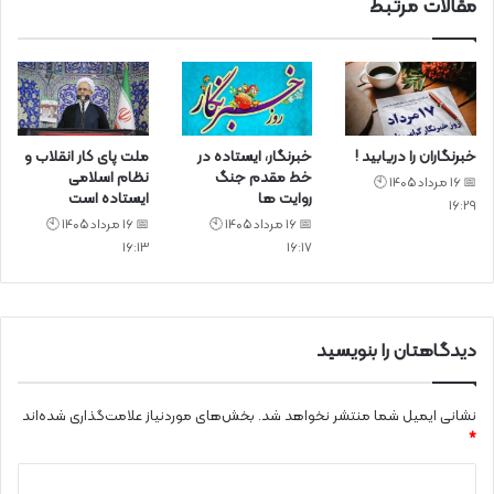
مقالات مرتبط
خبرنگاران را دریابید !
خبرنگار، ایستاده در
ملت پای کار انقلاب و
خط مقدم جنگ
نظام اسلامی
📅 16 مرداد 1405 🕙
روایت ها
ایستاده است
16:29
📅 16 مرداد 1405 🕙
📅 16 مرداد 1405 🕙
16:13
16:17
دیدگاهتان را بنویسید
نشانی ایمیل شما منتشر نخواهد شد.
بخش‌های موردنیاز علامت‌گذاری شده‌اند
*
د