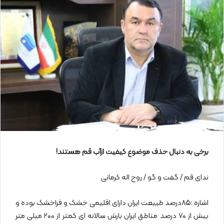
ل
ا
ی
م
ی
ل
برخی به دنبال حذف موضوع کیفیت ازآب قم هستند!
ندای قم / گفت و گو / روح اله کرمانی
اشاره :85درصد طبیعت ایران دارای اقلیمی خشک و فراخشک بوده و
بیش از ۷۰ درصد مناطق ایران بارش سالانه ای کمتر از ۲۰۰ میلی متر