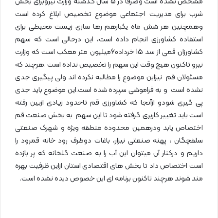
مشخص نشده است وصرفا در 5 سال گذشته وزارت نیروبرای بخش
شرب برای مدیریت اجتماعی موضوع تخصیص ابلاغ کرده است
وهمچنین هر شش ماه یکبارهم رها سازی زیست محیطی برای
استفاده کشاورزی انجام داده است، این درحالی است که سهم
کشاورزان قمی از سد 15 خرداد60میلیون متر معکب است که وزارت
نیرو تاکنون هیچ وقت این سهم را تخصیص نداده است .هرچند که
مسئولان قم نیزاین موضوع را مطالبه نکرده اند ولی پیگیری جدی
نشده است و به فراموشی سپرده شده است.این موضوع باید جدی
پی گیری شودو ازآنجا که کشاورزی قم تاحدود زیادی ازبین رفته
است باید تغییر کاربری گرفته شود تا این سهم به بخش صنعت قم
اختصاص یابد ودرهمین محدوده منطقه ویژه و شهرک صنعتی
سلفچگان ، پهنه صنعتی نیزار، باغات دوطرف رود خانه قمرود را
داریم و درکنار آن میتوان این آب را به صنعت گلخانه که پر بازده
است اختصاص داد تا بخش های اقتصادی استان ازاین ظرفیت بهره
مند شوند هرچند تاکنون برنامه ای این خصوص دیده نشده است.