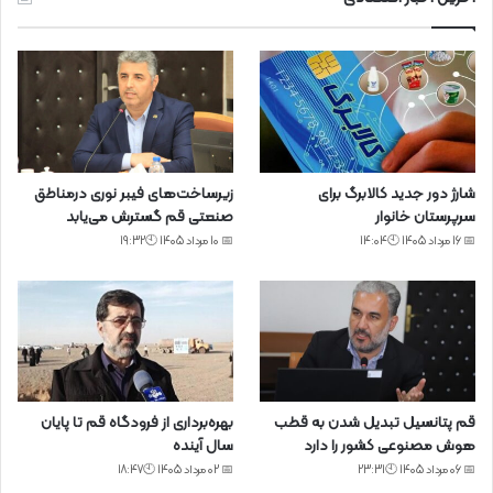
شارژ دور جدید کالابرگ برای
زیرساخت‌های فیبر نوری درمناطق
سرپرستان خانوار
صنعتی قم گسترش می‌یابد
📅 16 مرداد 1405 🕙14:04
📅 10 مرداد 1405 🕙19:32
قم پتانسیل تبدیل شدن به قطب
بهره‌برداری از فرودگاه قم تا پایان
هوش مصنوعی کشور را دارد
سال آینده
📅 06 مرداد 1405 🕙23:31
📅 02 مرداد 1405 🕙18:47