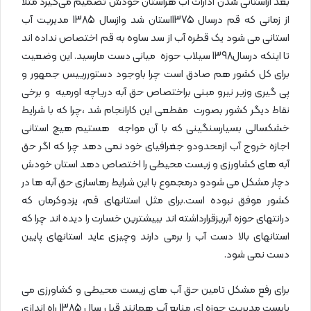
بعد ازاستانی شدن ادارات آب هراستان خودش تصمیم می‌گیرد مثلا
از زمانی که قم درسال 1375استان شد وازسال 1385 مدیریت آب
استانی می شود یک قطره آب از سد ساوه به قم اختصاص نداده اند
تا اینکه درسال1398 سیلاب حوزه میانی دست مارسید. این وضعیت
برای کل کشور هم صادق است چرا باوجود دستوررییس جمهور و
پی گیری وزیر نیرو مبنی براختصاص حق آبه دریاچه اورمیه و برخی
نقاط دیگر کشور بصورت مقطعی این کارانجام شد ،چرا که با شرایط
خشکسالی بسیارسنگینی که با آن مواجه هستیم هیچ استانی
اجازه خروج آب ازمحدودو جغرافیای خود نمی دهد چرا که اگر حق
آبه های کشاورزی و زیست محیطی را اختصاص دهد استان خودش
دچار مشکل می شودو درمجموع با این شرایط رهاسازی حق آبه ها در
کشور موفق نبوده است.برای مثل استانهای قم، یزدوکرمان که
درانتهای حوزه آبریزقرارداشته اند ببیشترین خسارت را دیده اند چرا که
استانهای بالا دست آب را برمی دارند وچیزی عاید استانهای پایین
دست نمی شود.
برای رفع مشکل تامین حق آب های زیست محیطی و کشاورزی می
بایست مدیریت حوزه ای منابع آب همانند قبل سال 1385 راه اندازی