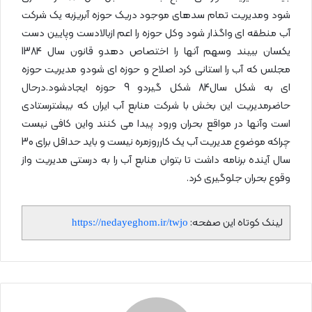
شود ومدیریت تمام سدهای موجود دریک حوزه آبریزبه یک شرکت
آب منطقه ای واگذار شود وکل حوزه را اعم ازبالادست وپایین دست
یکسان ببیند وسهم آنها را اختصاص دهدو قانون سال 1384
مجلس که آب را استانی کرد اصلاح و حوزه ای شودو مدیریت حوزه
ای به شکل سال84 شکل گیردو 9 حوزه ایجادشود.درحال
حاضرمدیریت این بخش با شرکت منابع آب ایران که بیشترستادی
است وآنها در مواقع بحران ورود پیدا می کنند واین کافی نیست
چراکه موضوع مدیریت آب یک کارروزمره نیست و باید حداقل برای 30
سال آینده برنامه داشت تا بتوان منابع آب را به درستی مدیریت واز
وقوع بحران جلوگیری کرد.
لینک کوتاه این صفحه:
https://nedayeghom.ir/twjo