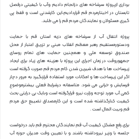
برداری ازپروژه سرشاخه های دزانجام دادیم وآب با کیفیتی درفصل
تابستان در اخیتارمردم قم قراردادیم،این کارشدنی است و فقط پی
گیری مسئولان و نمایندگان مردم قم را می طلبد.
پروژه انتقال آب از سرشاخه های دزبه استان قم با حمایت
ودستورمستقیم رهبر معظم انقلاب مبنی بر تزریق اعتبار از محل
صندوق توسعه ملی و همچنین حمایت های تمام روسای
جمهوروقت در زمان اجرای این پروژه با هزینه های زیاد برای ایجاد
زیرساخت ها با هدف شیرین شدن کام مردم قم صورت گرفته است
اگر این زیرساخت ها و امکانات مورد استفاده قرارنگیرد به مرور دچار
فرسایش و خرابی می شود. متاسفانه درشرایط فعلی بیشترموضوع
کمی آب مورد توجه وزارت نیرو قرارگرفته است وبایک بی درایتی بحث
کیفیت کنارگذاشته شده است و این کارمصداق تضییع حق مردم
قم وبیت المال است .
برای رفع مشکل کیفیت آب قم نمایندگان محترم قم باید درخواست
جلسه با وزیر نیروداشته باشند و با تعیین وقت مدیران حوزه آب