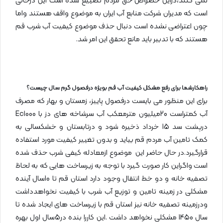
نمی کنند،دراین خصوص حق مردم تضییع شده است این درحالی
است که مدیران شرکت منابع آب ایران به موضوع واقف هستند واما
چون اعتراضی نشده است دنبال حذف موضوع کیفیت آب شرب قم
هستند که با تدبیر باید مانع تحقق این امر شد.
راهکارشما برای رفع مشکل کیفیت آب قم بویژه درفصول گرم سال چیست؟
برای این منظور می بایست درفصول پاییز، زمستان و بهار که مصرف
آب کمتراست 20میلیون مترمعکب آب سرشاخه های دز با Ec1000
درپشت سد 15 خرداد ذخیره شود و درتابستان و خشکسالی به
کمک تامین آب مردم قم بیاید و بدون تغییر کیفیت مورد استفاده
قرارگیرد.در حال حاضر این موضوع ازمعادله کیفی شرب حذف شده
است واگراین کار صورت گیرد با توجه به زیرساخت هایی که به لحاظ
تصفیه خانه و دو خط انتقال وجود دارد استان قم تا 10سال آینده
مشکلی در زمینه تامین و توزیع آب شرب با کیفیت نخواهدداشت
ودرزمینه تصفیه خانه نیز استان قم با زیرساخت های ایجاد شده تا
سال 1450 مشکلی نخواهد داشت .این کاررا بنده در5سال اول بهره