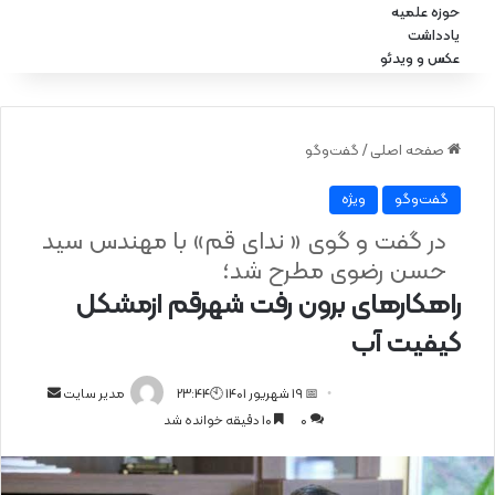
حوزه علمیه
یادداشت
عکس و ویدئو
صفحه اصلی
/
گفت‌وگو
گفت‌وگو
ویژه
در گفت و گوی « ندای قم» با مهندس سید
حسن رضوی مطرح شد؛
راهکارهای برون رفت شهرقم ازمشکل
کیفیت آب
📅 19 شهریور 1401 🕙23:44
ا
مدیر سایت
0
10 دقیقه خوانده شد
ر
س
ا