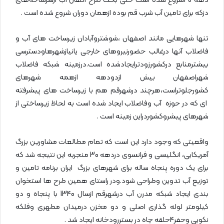
دهه‌ 40شروع شده است حتی بحث طرح انتقال آب ازسرشاخه‌های
دزکه برای تامین آب شرب قم بوده ازهمان دوران شروع شده است .
تنها شهرهایی مانند اصفهان ،شوشتروآبادان زیرساخت های آب و
فاضلاب آنها درغالب حضورنیروهای خارجی یانیازشهرهاودسترسی
بیشترمنابع درکشورزودترایجادشده است.درزمینه شبکه فاضلاب
شهراصفهان بیش ازدودهه ازهمه شهرهای
کشورجلوتراست،هرچند درشهرقم هم با زیرساخت های پیشرفته
ای که در حوزه آب وفاضلاب ایجاد شده است به لحاظ زیرساختی از
شهرهای پیشروکشوردراین زمینه است .
واقعیتی که وجود دارد این است که تمام مطالعات مشاورین بزرگ
آمریکایی، انگلیسی و فرانسوی دردهه 30 منجربه این نتیجه شد که
برای یک دوره پنجاه ساله برای شهرهای بزرگ ایران برنامه‌ تامین و
توزیع آب تدوین وطراحی شود.ودر راستای همین طرح ها استخوان
بندی ایجاد شبکه مدرن آب درشهرقم ازسال 1340 با پنجاه و دو
کیلومتر لوله گذاری اصلی و دو مخزن درمیدان مطهری وفلکه
نکویی وحفر4حلقه چاه در بستررودخانه‌ ایجاد شد .