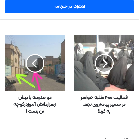
ر
س
ا
ی
م
ی
ل
خ
و
د
ر
ا
و
ا
ر
فعالیت 400 طلبه خواهر
دو مدرسه با بیش
د
در مسیر پیاده‌روی نجف
ازهزاردانش آموزدرکوچه
ک
به کربلا
بن بست !
ن
ی
د