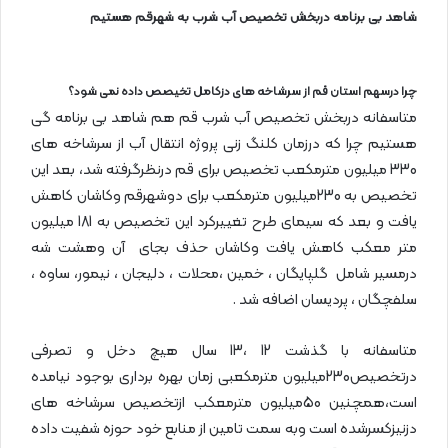
شاهد بی برنامه دربخش تخصیص آب شرب به شهرقم هستیم
چرا درسهم استان قم از سرشاخه های دزکامل تخیصص داده نمی شود؟
متاسفانه دربخش تخصیص آب شرب قم هم شاهد بی برنامه گی
هستیم چرا که درزمان کلنگ زنی پروژه انتقال آب از سرشاخه های
330 میلیون مترمکعب تخصیص برای قم درنظرگرفته شد، بعد این
تخصیص به 230میلیون مترمکعب برای دوشهرقم وکاشان کاهش
یافت و بعد که سیمای طرح تغییرکرد این تخصیص به 181 میلیون
متر معکب کاهش یافت وکاشان حذف بجای آن وهشت شه
درمسیر شامل گلپایگان ، خمین ،محلات ، دلیجان ، نیمور، ساوه ،
سلفچگان ، پردیسان اضافه شد .
متاسفانه با گذشت 12 ،13 سال هیچ دخل و تصرفی
درتخصیص230میلیون مترمکعبی زمان بهره برداری بوجود نیامده
است،همچنین 50میلیون مترمعکب ازتخصیص سرشاخه های
دزنیزکسرشده است وبه سمت تامین از منابع خود حوزه شفیت داده