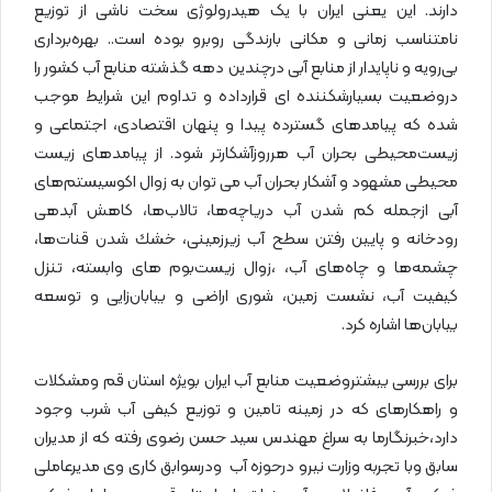
دارند. این یعنی ایران با یک هیدرولوژی سخت ناشی از توزیع
نامتناسب زمانی و مکانی بارندگی روبرو بوده است.. بهره‌برداری
بی‌رویه و ناپایدار از منابع آبی درچندین دهه گذشته منابع آب کشور را
دروضعیت بسیارشکننده ای قرارداده و تداوم این شرایط موجب
شده که پیامدهای گسترده پیدا و پنهان اقتصادی، اجتماعی و
زیست‌محیطی بحران آب هرروزآشکارتر شود. از پیامدهای زیست
محیطی مشهود و آشکار بحران آب می توان به زوال اکوسیستم‌های
آبی ازجمله کم شدن آب دریاچه‌ها، تالاب‌ها، کاهش آبدهی
رودخانه و پایین رفتن سطح آب زیرزمینی، خشك شدن قنات‌ها،
چشمه‌ها و چاه‌های آب، ،زوال زیست‌بوم های وابسته، تنزل
کیفیت آب، نشست زمين، شوری اراضی و بیابان‌زایی و توسعه
بیابان‌ها اشاره کرد.
برای بررسی بیشتروضعیت منابع آب ایران بویژه استان قم ومشکلات
و راهکارهای که در زمینه تامین و توزیع کیفی آب شرب وجود
دارد،خبرنگارما به سراغ مهندس سید حسن رضوی رفته که از مدیران
سابق وبا تجربه وزارت نیرو درحوزه آب ودرسوابق کاری وی مدیرعاملی