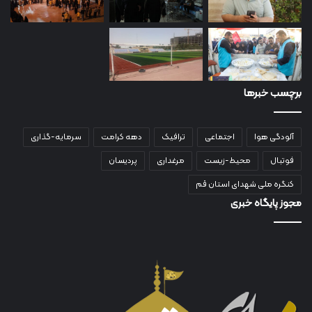
برچسب خبرها
آلودگی هوا
اجتماعی
ترافیک
دهه کرامت
سرمایه-گذاری
فوتبال
محیط-زیست
مرغداری
پردیسان
کنگره ملی شهدای استان قم
مجوز پایگاه خبری