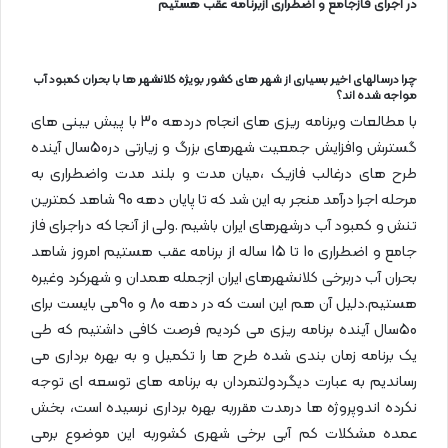
در اجرای فازجامع و اضطراری ازبرنامه عقب هستیم
چرا درسالهای اخیر بسیاری از شهر های کشور بویژه کلانشهر ها با بحران کمبود آب
مواجه شده اند؟
با مطالعات وبرنامه ریزی های انجام دردهه 30 با پیش بینی های
گسترش وافزایش جمعیت شهرهای بزرگ و زیارتی در50سال آینده
طرح های درغالب فازیک ،میان مدت و بلند مدت واضطراری به
مرحله اجرا درآمد منجر به این شد که تا پایان دهه 90 شاهد کمترین
تنش و کمبود آب درشهرهای ایران باشیم .ولی از آنجا که دراجرای فاز
جامع و اضطراری 10 تا 15 ساله از برنامه عقب هستیم امروز شاهد
بحران آب دربرخی کلانشهرهای ایران ازجمله همدان و شهرکرد وغیره
هستیم.دلیل آن هم این است که در دهه 80 و 90می بایست برای
50سال آینده برنامه ریزی می کردیم فرصت کافی داشتیم که طی
یک برنامه زمان بندی شده طرح ها را تکمیل و به بهره برداری می
رساندیم به عبارت دیگردولتمردان به برنامه های توسعه ای توجه
نکرده اندوپروژه ها درمدت مقرربه بهره برداری نرسیده است، بخش
عمده مشکلات کم آبی برخی شهری کشوربه این موضوع برمی