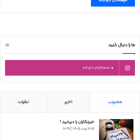
ما را دنبال کنید
0
اینستاگرام ندای قم
محبوب
اخیر
نظرات
خبرنگاران را دریابید !
📅 16 مرداد 1405 🕙16:29