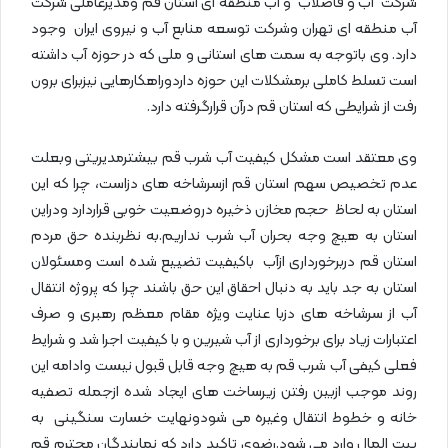
شرکت آب و فاضلاب و آب منطقه ای استان قم ومدیرعاملی شرکت
آب منطقه ای تهران وشرکت توسعه منابع آب و نیروی ایران وجود
دارد. وی باتوجه به سمت های استانی و ملی که در حوزه آب داشته
است تسلط کاملی برمشکلات این حوزه داردوراهکارهایی نیزبرای برون
رفت از شرایطی که استان قم درآن قرارگرفته دارد.
وی معتقد است مشکل کیفیت آب شرب قم بیشترمدیریتی وبعلت
عدم تخصیص سهم استان قم ازسرشاخه های دزاست، چرا که این
استان به لحاظ حجم مخازن ذخیره دروضعیت خوبی قراردارد ودراین
استان به هیچ وجه بحران آب شرب نداریم.به نظربنده حق مردم
استان قم دربرخورداری ازآب باکیفیت تضییع شده است ومسئولان
استان به جد باید به دنبال احقاق این حق باشند چرا که پروژه انتقال
آب از سرشاخه های دزبا عنایت ویژه مقام معظم رهبری و صرف
اعتبارات زیاد برای برخورداری از آب شیرین و با کیفیت اجرا شد و شرایط
فعلی کیفی آب شرب قم به هیچ وجه قابل قبول نیست وادامه این
روند موجب ازبین رفتن زیرساخت های ایجاد شده ازجمله تصفیه
خانه و خطوط انتقال وغیره می شودونهایت خسارت سنگینی به
بیت المال وارد می شود.رضوی تاکید دارد که نمایندگان محترم قم