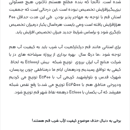
شده است. تاآنجا که بنده مطلع هستم تاکنون هیچ مسئولی
نیزپیگیرافزایش تخصیص نبوده است ،این درحالی است که جمعیت
استان قم با توجه به مهاجر پذیر بودن طی این مدت حداقل 400
هزارافزایش یافته است ومی بایست هر10سال یکبار درمیزان تخصیص
بازنگری شود و براساس شرایط جدید میزان تخصیص افزایش یابد.
برای استانی مانند قم درکنارکمیت آب شرب باید به کیفیت آب هم
توجه شود ،ما در5 سال بهره برداری از پروژه سرشاخه های دز با
شرکت منابع آب ایران برروی توزیع شبکه بیش ازEc1000 به لحاظ
کیفی به توافق رسیدیم ودرهمان ایام ما درمناطقی چون پردیسان،
شهرک قدس و بلوارشهید کریمی آب با Ec400 توزیع می کردیم
ودربرخی مناطق هم با Ec2500 توزیع می شد،با رفع نقص شبکه
مقررشد که آب یکسان با Ec1000 درهمه نقاط شهر قم توزیع شود.
برخی به دنبال حذف موضوع کیفیت ازآب شرب قم هستند!