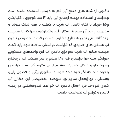
تاکنون ازداشته های منابع آبی قم به درستی استفاده نشده است
ودرراستای استفاده بهینه ازمنابع آبی باید 3 سد کوچری ، گلپایگان
و15 خرداد با نگاه تامین آب شرب با کیفت با هم لینک شوند و
مدیریت واحد آن هم به استان قم واگذارشود، چرا که با مدیریت
چندگانه نمی توان به نتایج مطلوب دست یافت.در خصوص تامین
آب مسکن های جدیدی که قراراست در استان ساخته شود باید گفت
ظرفیت منابع آب شرب قم برای تامین آب این واحدهای مسکونی
جوابگواست چرا دراستان قم 180 میلیون متر معکب آب درمخازن
وجود داردو امکان ذخیره 500 میلیون مترمعکب هم دراستان
وجود دارد که اگراجازه داده شود در سالهای پرآبی و فصول پاییز،
زمستان ، بهارازمحل سرریز ویا سهمیه تخصیصی این مخازن آب
گیری شودحداقل 3سال تامین آب خواهد شدومشکلی در زمینه
تامین و توزیع آب نخواهیم داشت.