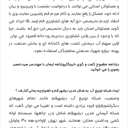
و مسئولان استانی می توانند با درخواست نشست با وزیرنیرو و بیان
ادله خود مشکل را رفع نمایند و کام مردم قم راشیرین نمایند.وی با
انتقاد ازعدم تخیصص حق آبه های کشاورزی قم ازسد 15 خرداد می
گوید مسئولان استان باید به دنبال تخصیص این حق آبه باشند ،چرا
که با وجود از بین رفتن کشاورزی درحریم رودخانه قمرود می توان
ازاین سهم آب دربخش کشت های گلخانه ای و بخش صنعت در
پهنه نیزارو شهرک صنعتی سلفچگان استفاده نمود.
درادامه مشروح گفت و گوی خبرنگارروزنامه ایمان با مهندس سیدحسن
رضوی را می خوانید:
ایجاد شبکه توزیع آب به شکل مدرن درشهر قم و کشورازچه زمانی آغاز شد ؟
وضعیت شبکه توزیع آب درشهرقم مانند تمام شهرهای
دیگرکشورفرازو فرود زیادی داشته است و تقریبا می توان گفت که
شبکه آبرسانی مدرن درشهرقم شامل زدن چاهها، سیستم لوله
کشی وداشتن مخازن همانند شهر تهران ازاواخردهه‌ 30 واوایل