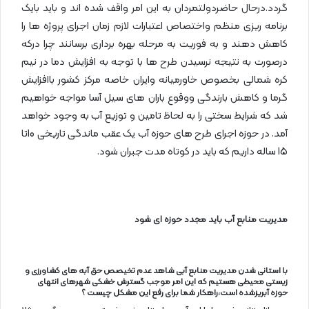
گردد.درحال حاضردولتمردان به این امر واقف شده اند و باید بایک
برنامه ریزی منظم واختصاص اعتبارات لازم زمان اجرای پروژه ها را
کاهش دهند و به فوریت به مرحله بهره برداری برسانند چرا درکه
درصورت به نتیجه نرسیدن طرح ها با توجه به افزایش دما در نیم
کره شمالی بخصوص خاورمیانه وایران خاصه مرکز کشور باافزایش
گرما و کاهش بارندگی ووقوع باران های سیل آسا مواجه خواهیم
شد که شرایط سختی را به لحاظ تامین و توزیع آب به وجود خواهد
آمد. در حوزه اجرای طرح های حوزه آب یک عقب ماندگی تاریخی 10تا
15 ساله داریم که باید در کوتاه مدت جبران شود.
مدیریت منابع آب باید مجدد حوزه ای شود
با استانی شدن مدیریت منابع آبی شاهد عدم تخیصص حق آبه های کشاورزی و
زیستی محیطی هستیم که این امر موجب گسترش خشکی شهرهای انتهای
حوزه آبریزشده است،راهکار شما برای رفع این مشکل چیست ؟