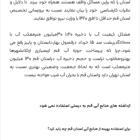
استان را که براین مسائل واقف هستند همراه خود ببرند تا دلایل و
نظرات کارشناسی خود را بیان نمایند نسبت به بروزسانی تخصیص
استان قم حداقل تا افق 1420 با وزارت نیرو توافق نمایند.
مشکل کیفیت آب با ذخیره 20تا 30میلیون مترمعکب آب با
Ec1000درپشت سد 15 خرداد درفصول بهار،تابستان و پاییز رفع می
شود،چرا که زیرساخت حوزه آب قم ازبسیاری ازکلانشهرها
بهترومطلوب تراست و حجم ذخیره آب دراستان قم 130 میلیون
مترمعکب است که به لحاظ جمعیت وضعیتی بهتری نسبت به
استان تهران دارد واستان قم با بحران آب شرب مواجه نیست.
ازداشته های منابع آبی قم به درستی استفاده نمی شود
برای استفاده بهینه از منابع آبی استان قم چه باید کرد؟