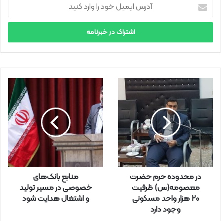
آ
د
ر
س
ا
ی
م
ی
ل
خ
و
د
ر
ا
و
ا
ر
در محدوده حرم حضرت
منابع بانک‌های
د
معصومه(س) ظرفیت
خصوصی در مسیر تولید
ک
۲۰ هزار واحد مسکونی
و اشتغال هدایت شود
ن
وجود دارد
ی
د