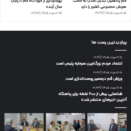
قم پتانسیل تبدیل شدن به قطب
بهره‌برداری از فرودگاه قم تا پایان
هوش مصنوعی کشور را دارد
سال آینده
📅 06 مرداد 1405 🕙23:31
📅 02 مرداد 1405 🕙18:47
پربازدیدترین پست ها
📅 17 مرداد 1405 🕙21:41
اعتماد مردم بزرگ‌ترین سرمایه پلیس است
📅 17 مرداد 1405 🕙21:31
ورزش قم درمسیر پوست‌اندازی است
📅 17 مرداد 1405 🕙21:23
شناسایی بیش از ۶۰۰ نقطه برای پناهگاه
آخرین خبرهای منتشر شده