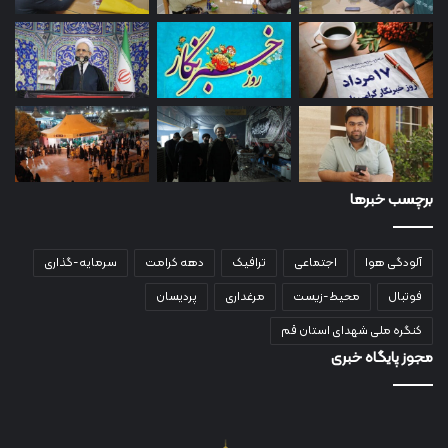
برچسب خبرها
آلودگی هوا
اجتماعی
ترافیک
دهه کرامت
سرمایه-گذاری
فوتبال
محیط-زیست
مرغداری
پردیسان
کنگره ملی شهدای استان قم
مجوز پایگاه خبری