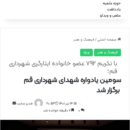
حوزه علمیه
یادداشت
عکس و ویدئو
صفحه اصلی
/
فرهنگ و هنر
فرهنگ و هنر
ویژه
با تکریم ۷۹۲ عضو خانواده ایثارگری شهرداری
قم؛
سومین یادواره شهدای شهرداری قم
برگزار شد
📅 14 تیر 1401 🕙20:53
ا
مدیر سایت
0
7 دقیقه خوانده شد
ر
س
ا