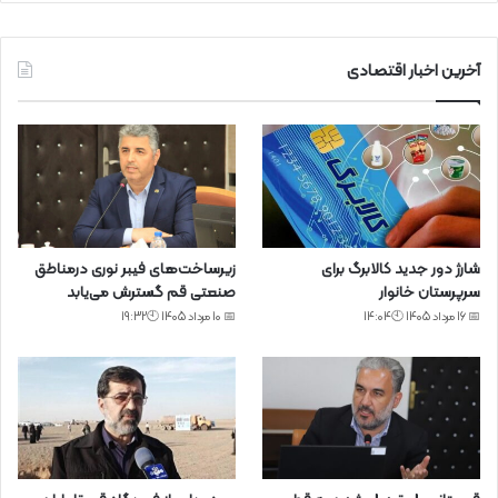
آخرین اخبار اقتصادی
شارژ دور جدید کالابرگ برای
زیرساخت‌های فیبر نوری درمناطق
سرپرستان خانوار
صنعتی قم گسترش می‌یابد
📅 16 مرداد 1405 🕙14:04
📅 10 مرداد 1405 🕙19:32