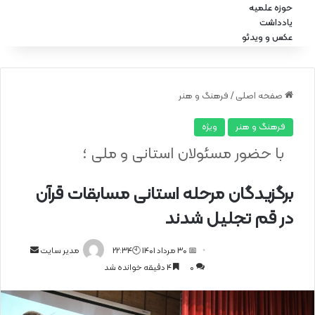
حوزه علمیه
یادداشت
عکس و ویدئو
صفحه اصلی
/
فرهنگ و هنر
فرهنگ و هنر
ویژه
با حضور مسئولان استانی و ملی ؛
برگزیدگان مرحله استانی مسابقات قرآن
در قم تجلیل شدند
📅 30 مرداد 1401 🕙22:34
ا
مدیر سایت
0
4 دقیقه خوانده شد
ر
س
ا