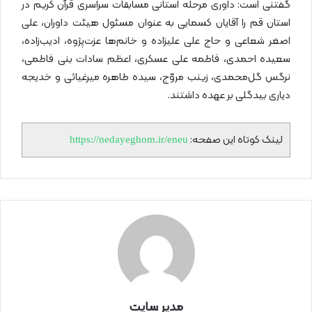
گفتنی است: داوری مرحله استانی مسابقات سراسری قرآن کریم در
استان قم را آقایان کسمایی به عنوان مسئول هیئت داوران، علی
اصغر شعاعی و حاج علی علیزاده و خانم‌ها عزت‌پژوه، ادیب‌زاده،
سعیده احمدی، فاطمه علی عسکری، اعظم سادات بنی فاطمی،
نرگس گل‌محمدی، زینب مروّج، سیده طاهره میرغیاثی و خدیجه
دیاری بیدگلی بر عهده داشتند.
لینک کوتاه این صفحه:
https://nedayeghom.ir/eneu
مدیر سایت