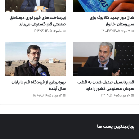
شارژ دور جدید کالابرگ برای
زیرساخت‌های فیبر نوری درمناطق
سرپرستان خانوار
صنعتی قم گسترش می‌یابد
📅 16 مرداد 1405 🕙14:04
📅 10 مرداد 1405 🕙19:32
قم پتانسیل تبدیل شدن به قطب
بهره‌برداری از فرودگاه قم تا پایان
هوش مصنوعی کشور را دارد
سال آینده
📅 06 مرداد 1405 🕙23:31
📅 02 مرداد 1405 🕙18:47
پربازدیدترین پست ها