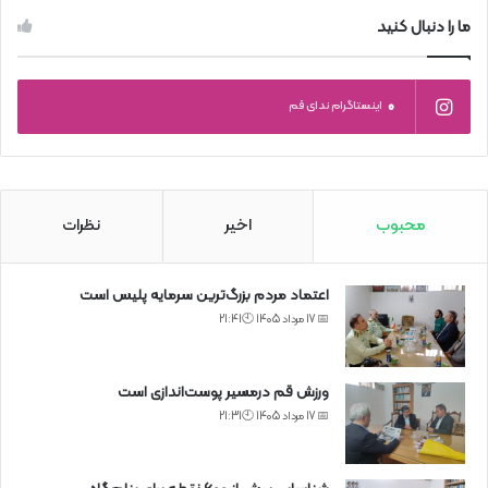
ما را دنبال کنید
0
اینستاگرام ندای قم
محبوب
اخیر
نظرات
اعتماد مردم بزرگ‌ترین سرمایه پلیس است
📅 17 مرداد 1405 🕙21:41
ورزش قم درمسیر پوست‌اندازی است
📅 17 مرداد 1405 🕙21:31