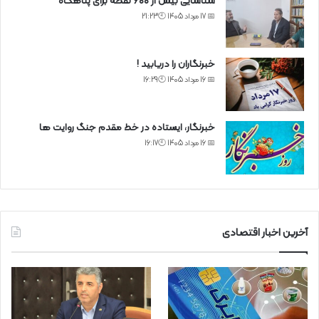
شناسایی بیش از ۶۰۰ نقطه برای پناهگاه
📅 17 مرداد 1405 🕙21:23
خبرنگاران را دریابید !
📅 16 مرداد 1405 🕙16:29
خبرنگار، ایستاده در خط مقدم جنگ روایت ها
📅 16 مرداد 1405 🕙16:17
آخرین اخبار اقتصادی