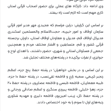
وی ادامه داد: کارگاه های عملی برای حضور اصحاب قرآنی استان
کاری مهم است که لازم است راه بیفتد.
بر اساس این گزارش: دراین مراسم که مجیدی مهر مدیر امور قرآنی
سازمان اوقاف و امور خیریه، حجت‌الاسلام والمسلمین اسکندری
مدیرکل اوقاف قم، مدیران و معاونان اوقاف استان، داوران برجسته
قرآنی کشور و قم، متسابقین و اقشار مختلف مردم و همچنین
جمعی از مسئولان استانی و شهری، حضور داشتند، با اهدای لوح و
جوایزی، از نفرات برگزیده در رشته‌های مختلف تجلیل شد.
بر این اساس و در بخش خواهران؛ در رشته حفظ پنج جزء، اعظم
رنجبر کریمی، سمیه زارع و فاطمه تقی‌نسب، در رشته حفظ ۱۰ جزء،
طیبه معماریان، فاطمه طبسی و فاطمه عصارپور، در رشته حفظ ۲۰
جزء، زهرا خلیلی، فاطمه پیروی سنگری و اعظم صادقی ورجانی و
در رشته حفظ کل، زینب امین‌پور، فاطمه دلیری و مهدیه شکوری
رتبه‌های اول تا سوم را به خود اختصاص دادند.