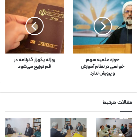
ل
خ
و
د
ر
ا
و
ا
ر
حوزه علمیه سهم
روزانه یکهزار گذرنامه در
د
خواهی در نظام آموزش
قم توزیع می‌شود
ک
و پرورش ندارد
ن
ی
د
مقالات مرتبط